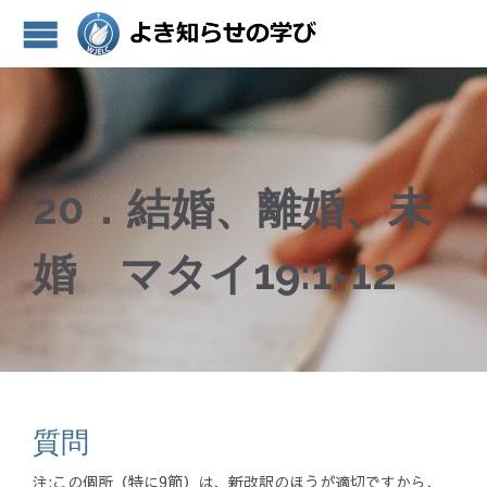
20．結婚、離婚、未
婚 マタイ19:1-12
質問
注:この個所（特に9節）は、新改訳のほうが適切ですから、