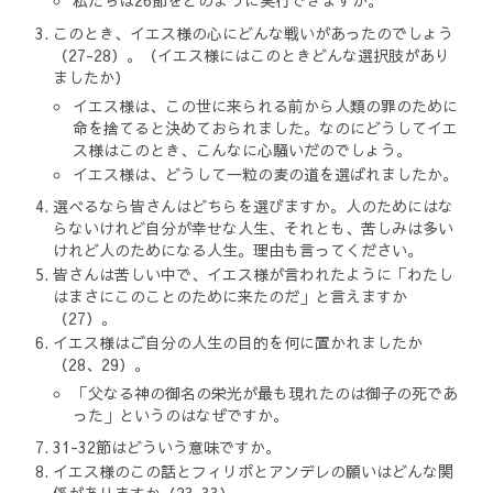
私たちは26節をどのように実行できますか。
このとき、イエス様の心にどんな戦いがあったのでしょう
（27-28）。（イエス様にはこのときどんな選択肢があり
ましたか）
イエス様は、この世に来られる前から人類の罪のために
命を捨てると決めておられました。なのにどうしてイエ
ス様はこのとき、こんなに心騒いだのでしょう。
イエス様は、どうして一粒の麦の道を選ばれましたか。
選べるなら皆さんはどちらを選びますか。人のためにはな
らないけれど自分が幸せな人生、それとも、苦しみは多い
けれど人のためになる人生。理由も言ってください。
皆さんは苦しい中で、イエス様が言われたように「わたし
はまさにこのことのために来たのだ」と言えますか
（27）。
イエス様はご自分の人生の目的を何に置かれましたか
（28、29）。
「父なる神の御名の栄光が最も現れたのは御子の死であ
った」というのはなぜですか。
31-32節はどういう意味ですか。
イエス様のこの話とフィリポとアンデレの願いはどんな関