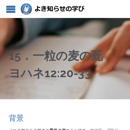
15．一粒の麦の死
ヨハネ12:20-33
背景