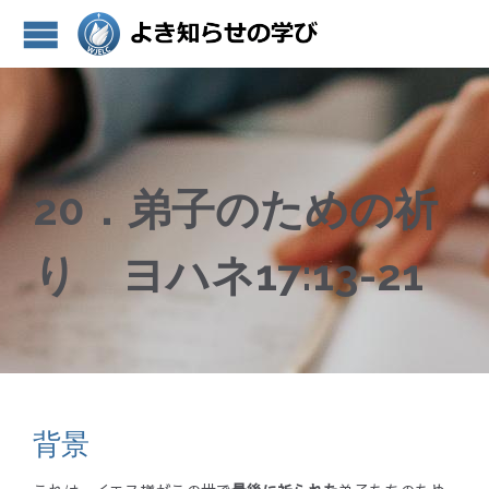
20．弟子のための祈
り ヨハネ17:13-21
背景