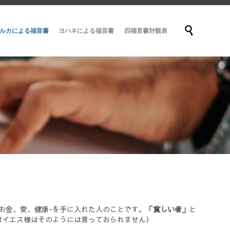
Skip

ルカによる福音書
ヨハネによる福音書
四福音書対観表
to
content
お金、愛、健康-を手に入れた人のことです。
「貧しい者」
と
はイエス様はそのようには言っておられません）