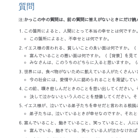
質問
注:
かっこの中の質問は、前の質問に答えがないときにだけ読
この箇所によると、人間にとって本当の幸せとは何ですか
この箇所によると、不幸せとは何ですか。
イエス様の言われる、貧しいことの良い面は何ですか。（
富んでいることの悪い面は何ですか。（［背景］を見て
みなさんは、このうちのどちらに入ると思いますか。（
世界には、食べ物がないために飢えている人がたくさんい
今の社会には、愛情や人に認められることを渇望してい
この前、嘆き悲しんだときのことを思い出してください。
決して泣かないという人のことを想像してください。そ
イエス様が、泣いている弟子たちを幸せだと言われる根拠
弟子たちは、泣いているときが幸せなのですか、それと
富んでいること、飽きていること、笑っていること、人に
富んでいる、飽きている、笑っている人が泣かなければ