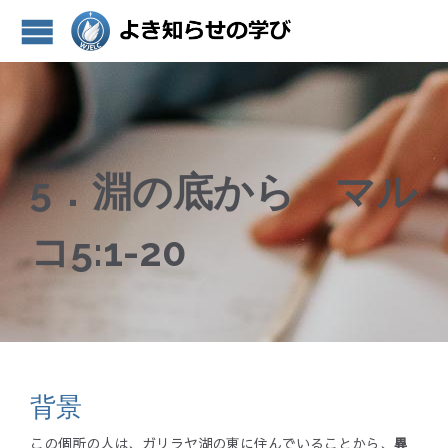
5．淵の底から マル
コ5:1-20
背景
この個所の人は、ガリラヤ湖の東に住んでいることから、
異