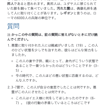
邦人
であると思われます。異邦人は、ユダヤ人に禁じられて
いた豚を飼って食べていました。
汚れた霊
は、偶像礼拝を通
して人に取り付くことがあります。
レギオン
と言うのは、ロ
ーマの6000人の兵隊の単位です。
質問
注:
かっこの中の質問は、前の質問に答えがないときにだけ読
んでください。
悪霊に取り付かれた人には親戚がいました（19）。この人
のひどい状態を少しでも治すため、彼らはどんな努力をし
ましたか。
この人の妻や子供、親にとって、身内がこういう状態で
あることで一番つらかったのはどういうことですか（3-
5）。
今の時代で、この人ほどの悪い状態に匹敵するのは、ど
んな人ですか。
3-7節で、この人が自分の意思でしたことは何ですか。悪
霊がこの人にさせたことは何ですか。
この人はイエス様に何をしてほしかったのですか（6-
7）。（彼の行動の矛盾しているところはどこです