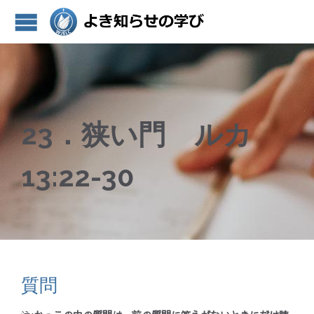
23．狭い門 ルカ
13:22-30
質問