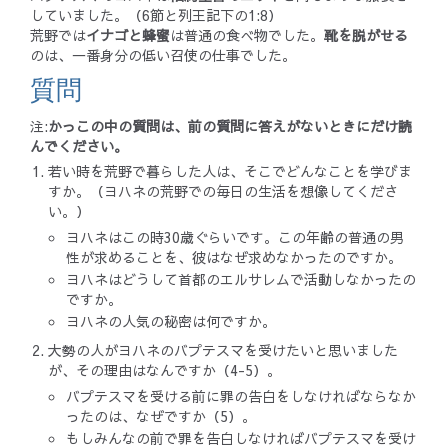
していました。（6節と列王記下の1:8）
荒野では
イナゴと蜂蜜
は普通の食べ物でした。
靴を脱がせる
のは、一番身分の低い召使の仕事でした。
質問
注:
かっこの中の質問は、前の質問に答えがないときにだけ読
んでください。
若い時を荒野で暮らした人は、そこでどんなことを学びま
すか。（ヨハネの荒野での毎日の生活を想像してくださ
い。）
ヨハネはこの時30歳ぐらいです。この年齢の普通の男
性が求めることを、彼はなぜ求めなかったのですか。
ヨハネはどうして首都のエルサレムで活動しなかったの
ですか。
ヨハネの人気の秘密は何ですか。
大勢の人がヨハネのバプテスマを受けたいと思いました
が、その理由はなんですか（4-5）。
バプテスマを受ける前に罪の告白をしなければならなか
ったのは、なぜですか（5）。
もしみんなの前で罪を告白しなければバプテスマを受け