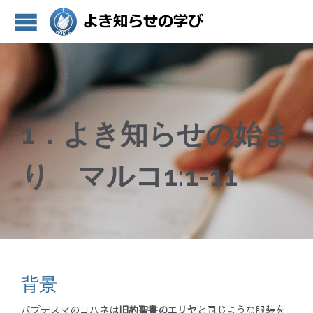
1．よき知らせの始ま
り マルコ1:1-11
背景
バプテスマのヨハネは
旧約聖書のエリヤ
と同じような服装を