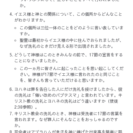
か。
イエス様と神との関係について、この個所からどんなこと
がわかりますか。
この個所は三位一体のことをどのように言い表していま
すか。
聖霊は最初からイエス様の中に住んでおられましたが、
なぜ洗礼のときだけ見える形で出現されましたか。
どうして神様はこのときみんなの前で、17節の宣言をする
ことになさいましたか。
この一ヵ月に皆さんに起こったことを思い起こしてくだ
さい。神様が17節でイエス様に言われたのと同じこと
を、皆さんも言っていただけると思いますか。
ヨハネは罪を告白した人にだけ洗礼を授けましたから、彼
の洗礼は「悔い改めのバプテスマ」と言われています。キ
リスト教の洗礼とヨハネの洗礼はどう違いますか（使徒
2:38参照）。
キリスト教会の洗礼のとき、神様は受洗者に17節の言葉を
言われます。なぜ罪人にそんなことをおっしゃるのです
か。
司会者はアブラハムが息子を神に捧げた出来事を簡単に話