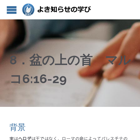
8．盆の上の首 マル
コ6:16-29
背景
実は
ヘロデ
は王ではなく、ローマの命によってパレスチナの