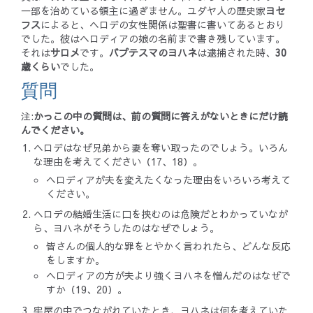
一部を治めている領主に過ぎません。ユダヤ人の歴史家
ヨセ
フス
によると、ヘロデの女性関係は聖書に書いてあるとおり
でした。彼はヘロディアの娘の名前まで書き残しています。
それは
サロメ
です。
バプテスマのヨハネ
は逮捕された時、
30
歳くらい
でした。
質問
注:
かっこの中の質問は、前の質問に答えがないときにだけ読
んでください。
ヘロデはなぜ兄弟から妻を奪い取ったのでしょう。いろん
な理由を考えてください（17、18）。
ヘロディアが夫を変えたくなった理由をいろいろ考えて
ください。
ヘロデの結婚生活に口を挟むのは危険だとわかっていなが
ら、ヨハネがそうしたのはなぜでしょう。
皆さんの個人的な罪をとやかく言われたら、どんな反応
をしますか。
ヘロディアの方が夫より強くヨハネを憎んだのはなぜで
すか（19、20）。
牢屋の中でつながれていたとき、ヨハネは何を考えていた