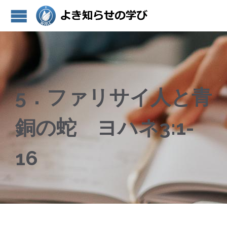
5．ファリサイ人と青
銅の蛇 ヨハネ3:1-
16