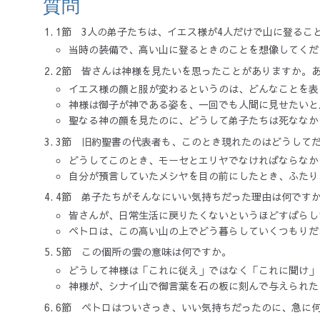
質問
1節 3人の弟子たちは、イエス様が4人だけで山に登るこ
当時の装備で、高い山に登るときのことを想像してくだ
2節 皆さんは神様を見たいを思ったことがありますか。
イエス様の顔と服が変わるというのは、どんなことを表
神様は御子が神である姿を、一回でも人間に見せたいと
聖なる神の顔を見たのに、どうして弟子たちは死ななか
3節 旧約聖書の代表者も、このとき現れたのはどうして
どうしてこのとき、モーセとエリヤでなければならなか
自分が預言していたメシヤを目の前にしたとき、ふたり
4節 弟子たちがそんなにいい気持ちだった理由は何です
皆さんが、日常生活に戻りたくないというほどすばらし
ペトロは、この高い山の上でどう暮らしていくつもりだ
5節 この個所の雲の意味は何ですか。
どうして神様は「これに従え」ではなく「これに聞け」
神様が、シナイ山で御言葉を石の板に刻んで与えられた
6節 ペトロはついさっき、いい気持ちだったのに、急に