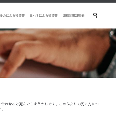
Skip

ルカによる福音書
ヨハネによる福音書
四福音書対観表
to
content
を合わせると死んでしまうからです。このふたりの死に方につ
い。