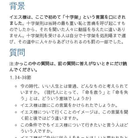
背景
イエス様は、ここで初めて「十字架」という言葉を口にされ
ました
。十字架刑は当時の最も重い恥と苦痛を呼び起こすも
のでしたから、それを聞いた人々に動揺を与えたに違いあり
ません。十字架刑を受ける人は自分で十字架を処刑場まで運
び、その道中に人々からあざけられるのも罰の一部でした。
質問
注:
かっこの中の質問は、前の質問に答えがないときにだけ読
んでください。
34-38節
今の時代、いい人生とは普通、どんなものと考えられて
いますか。（現代人にとって、「命を救う」と「命を失
う」とは、どういう意味でしょうか）
イエス様は誰にこの言葉をかけられたでしょうか。
イエス様について行くことのイメージは、この言葉を聞
く前と後ではどう違いますか。
この条件ででもイエス様について行きたいと言う人はど
ういう人ですか。
イエス様がご自分に従う人をもっとほしいと思われたと