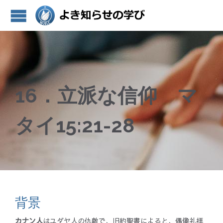
16．立派な信仰 マ
タイ15:21-28
背景
カナン人
はユダヤ人の仇敵で、旧約聖書によると、偶像礼拝