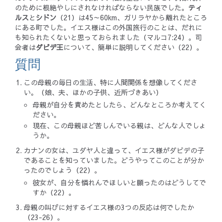
のために根絶やしにされなければならない民族でした。
ティ
ルス
と
シドン
（21）は45～60km、ガリラヤから離れたところ
にある町でした。イエス様はこの外国旅行のことは、だれに
も知られたくないと思っておられました（マルコ7:24）。司
会者は
ダビデ王
について、簡単に説明してください（22）。
質問
この母親の毎日の生活、特に人間関係を想像してくださ
い。（娘、夫、ほかの子供、近所づきあい）
母親が自分を責めたとしたら、どんなところか考えてく
ださい。
現在、この母親ほど苦しんでいる親は、どんな人でしょ
うか。
カナンの女は、ユダヤ人と違って、イエス様がダビデの子
であることを知っていました。どうやってこのことが分か
ったのでしょう（22）。
彼女が、自分を憐れんでほしいと願ったのはどうしてで
すか（22）。
母親の叫びに対するイエス様の3つの反応は何でしたか
（23-26）。