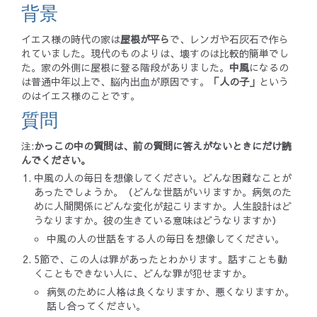
背景
イエス様の時代の家は
屋根が平ら
で、レンガや石灰石で作ら
れていました。現代のものよりは、壊すのは比較的簡単でし
た。家の外側に屋根に登る階段がありました。
中風
になるの
は普通中年以上で、脳内出血が原因です。
「人の子」
という
のはイエス様のことです。
質問
注:
かっこの中の質問は、前の質問に答えがないときにだけ読
んでください。
中風の人の毎日を想像してください。どんな困難なことが
あったでしょうか。（どんな世話がいりますか。病気のた
めに人間関係にどんな変化が起こりますか。人生設計はど
うなりますか。彼の生きている意味はどうなりますか）
中風の人の世話をする人の毎日を想像してください。
5節で、この人は罪があったとわかります。話すことも動
くこともできない人に、どんな罪が犯せますか。
病気のために人格は良くなりますか、悪くなりますか。
話し合ってください。