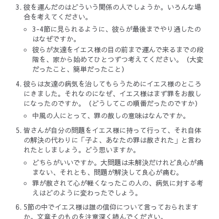
彼を運んだのはどういう関係の人でしょうか。いろんな場
合を考えてください。
3-4節に見られるように、彼らが最後までやり通したの
はなぜですか。
彼らが友達をイエス様の目の前まで運んで来るまでの段
階を、家から始めてひとつずつ考えてください。（大変
だったこと、簡単だったこと）
彼らは友達の病気を治してもらうためにイエス様のところ
にきました。それなのになぜ、イエス様はまず罪をお赦し
になったのですか。（どうしてこの順番だったのですか）
中風の人にとって、罪の赦しの意味はなんですか。
皆さんが自分の問題をイエス様に持って行って、それ自体
の解決の代わりに「子よ、あなたの罪は赦された」と言わ
れたとしましょう。どう思いますか。
どちらがいいですか。大問題は未解決だけれど良心が痛
まない、それとも、問題が解決して良心が痛む。
罪が赦されて心が軽くなったこの人の、病気に対する考
えはどのように変わったでしょう。
5節の中でイエス様は誰の信仰について言っておられます
か。文章そのものを注意深く読んでください。