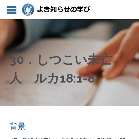
30．しつこい未亡
人 ルカ18:1-8
背景