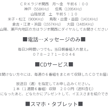
ＣＲＫラジオ関西 月～金 午前６：００
神戸（558KHz） 但馬（1395KHz）
山陰放送 土 午前５：１０
米子・松江（900KHz） 鳥取・出雲・益田（1431KHz）
倉吉・江津・浜田（1557KHz） 大田（1485KHz）
山陽、瀬戸内地区の方はラジオ関西にダイヤルしてお聞きくださ
■電話…メッセージのみ■
毎日24時間いつでも。当日朝番組入れ替え。
０７８－２７１－００４６
■CDサービス■
は聞けない方々には、毎週の６番組をまとめて収録したＣＤでお届
放送日（週）を指定してお申し込みください。
１本（１週間６番組）収録 ２００円（送料含む）
きになったあと、どなたかにプレゼントして、イエスさまを紹介でき
■スマホ・タブレット■