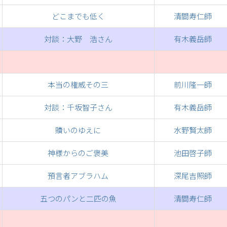
どこまでも低く
清間寿仁師
対談：大野 浩さん
有木義岳師
本当の権威その三
前川隆一師
対談：千坂智子さん
有木義岳師
贖いのゆえに
水野賢太師
神様からのご褒美
池田啓子師
預言者アブラハム
深尾吉照師
五つのパンと二匹の魚
清間寿仁師