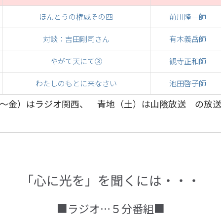
ほんとうの権威その四
前川隆一師
対談：吉田剛司さん
有木義岳師
やがて天にて③
観寺正和師
わたしのもとに来なさい
池田啓子師
～金）はラジオ関西、 青地（土）は山陰放送 の放
「心に光を」を聞くには・・・
■ラジオ…５分番組■