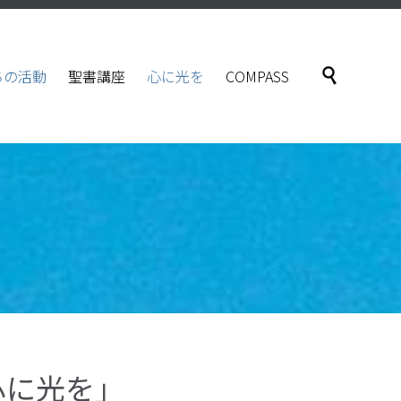
Skip

ちの活動
聖書講座
心に光を
COMPASS
to
content
心に光を」