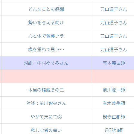
どんなことも感謝
刀山道子さん
勢いを与える助け
刀山道子さん
心と体で賛美フラ
刀山道子さん
歳を重ねて思う…
刀山道子さん
対談：中村めぐみさん
有木義岳師
本当の権威その二
前川隆一師
対談：前川智亮さん
有木義岳師
やがて天にて②
観寺正和師
悲しむ者の幸い
丹羽均師