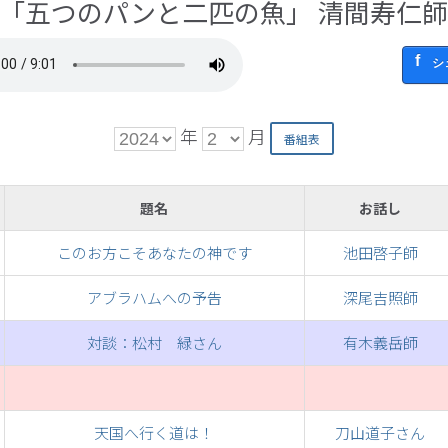
「五つのパンと二匹の魚」 清間寿仁
シ
年
月
題名
お話し
このお方こそあなたの神です
池田啓子師
アブラハムへの予告
深尾吉照師
対談：松村 緑さん
有木義岳師
天国へ行く道は！
刀山道子さん