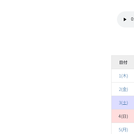
日付
1(木)
2(金)
3(土)
4(日)
5(月)