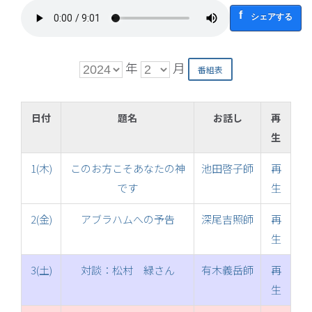
シェアする
年
月
日付
題名
お話し
再
生
1(木)
このお方こそあなたの神
池田啓子師
再
です
生
2(金)
アブラハムへの予告
深尾吉照師
再
生
3(土)
対談：松村 緑さん
有木義岳師
再
生