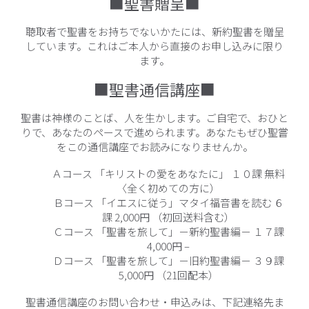
■聖書贈呈■
聴取者で聖書をお持ちでないかたには、新約聖書を贈呈
しています。これはご本人から直接のお申し込みに限り
ます。
■聖書通信講座■
聖書は神様のことば、人を生かします。ご自宅で、おひと
りで、あなたのペースで進められます。あなたもぜひ聖嘗
をこの通信講座でお読みになりませんか。
Ａコース 「キリストの愛をあなたに」 １０課 無料
〈全く初めての方に）
Ｂコース 「イエスに従う」マタイ福音書を読む ６
課 2,000円 （初回送料含む）
Ｃコース 「聖書を旅して」－新約聖書編－ １７課
4,000円 –
Ｄコース 「聖書を旅して」－旧約聖書編－ ３９課
5,000円 （21回配本）
聖書通信講座のお問い合わせ・申込みは、下記連絡先ま