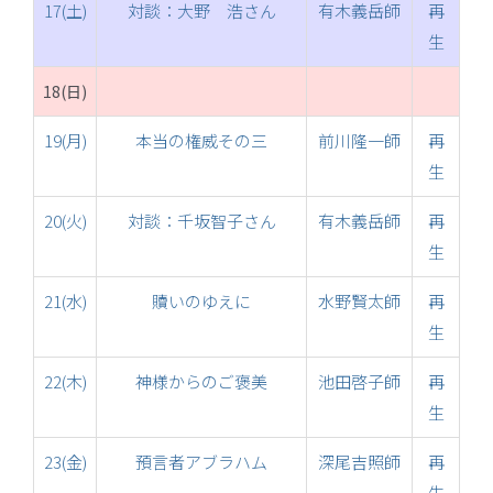
17(土)
対談：大野 浩さん
有木義岳師
再
生
18(日)
19(月)
本当の権威その三
前川隆一師
再
生
20(火)
対談：千坂智子さん
有木義岳師
再
生
21(水)
贖いのゆえに
水野賢太師
再
生
22(木)
神様からのご褒美
池田啓子師
再
生
23(金)
預言者アブラハム
深尾吉照師
再
生