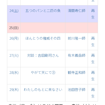
24(土)
五つのパンと二匹の魚
清間寿仁師
再
生
25(日)
26(月)
ほんとうの権威その四
前川隆一師
再
生
27(火)
対談：吉田剛司さん
有木義岳師
再
生
28(水)
やがて天にて③
観寺正和師
再
生
29(木)
わたしのもとに来なさい
池田啓子師
再
生