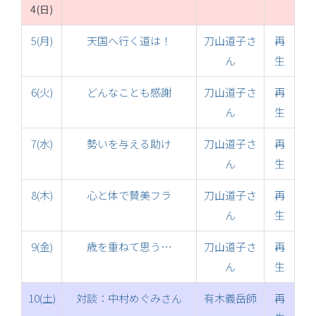
4(日)
5(月)
天国へ行く道は！
刀山道子さ
再
ん
生
6(火)
どんなことも感謝
刀山道子さ
再
ん
生
7(水)
勢いを与える助け
刀山道子さ
再
ん
生
8(木)
心と体で賛美フラ
刀山道子さ
再
ん
生
9(金)
歳を重ねて思う…
刀山道子さ
再
ん
生
10(土)
対談：中村めぐみさん
有木義岳師
再