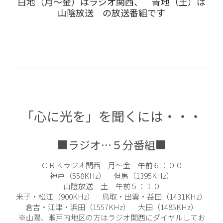
白地（月～金）はラジオ関西、 青地（土）は
山陰放送 の放送番組です
「心に光を」を聞くには・・・
■ラジオ…５分番組■
ＣＲＫラジオ関西 月～金 午前６：００
神戸（558KHz） 但馬（1395KHz）
山陰放送 土 午前５：１０
米子・松江（900KHz） 鳥取・出雲・益田（1431KHz）
倉吉・江津・浜田（1557KHz） 大田（1485KHz）
※山陽、瀬戸内地区の方はラジオ関西にダイヤルしてお