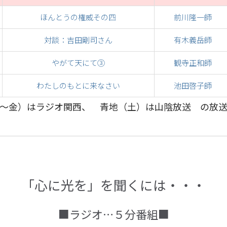
ほんとうの権威その四
前川隆一師
対談：吉田剛司さん
有木義岳師
やがて天にて③
観寺正和師
わたしのもとに来なさい
池田啓子師
～金）はラジオ関西、 青地（土）は山陰放送 の放
「心に光を」を聞くには・・・
■ラジオ…５分番組■