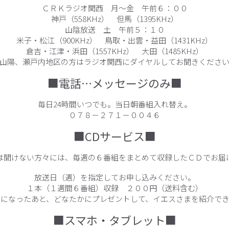
ＣＲＫラジオ関西 月～金 午前６：００
神戸（558KHz） 但馬（1395KHz）
山陰放送 土 午前５：１０
米子・松江（900KHz） 鳥取・出雲・益田（1431KHz）
倉吉・江津・浜田（1557KHz） 大田（1485KHz）
山陽、瀬戸内地区の方はラジオ関西にダイヤルしてお聞きくださ
■電話…メッセージのみ■
毎日24時間いつでも。当日朝番組入れ替え。
０７８－２７１－００４６
■CDサービス■
は聞けない方々には、毎週の６番組をまとめて収録したＣＤでお届
放送日（週）を指定してお申し込みください。
１本（１週間６番組）収録 ２００円（送料含む）
きになったあと、どなたかにプレゼントして、イエスさまを紹介でき
■スマホ・タブレット■