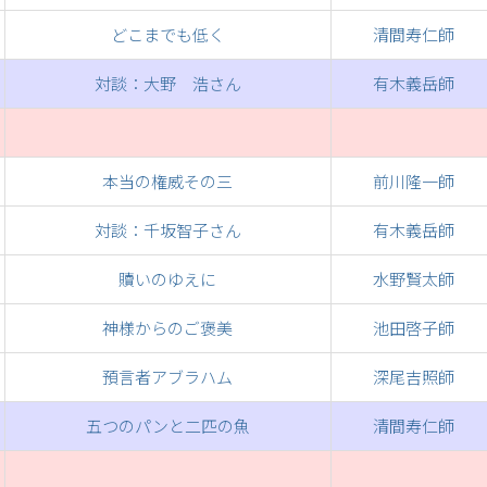
どこまでも低く
清間寿仁師
対談：大野 浩さん
有木義岳師
本当の権威その三
前川隆一師
対談：千坂智子さん
有木義岳師
贖いのゆえに
水野賢太師
神様からのご褒美
池田啓子師
預言者アブラハム
深尾吉照師
五つのパンと二匹の魚
清間寿仁師