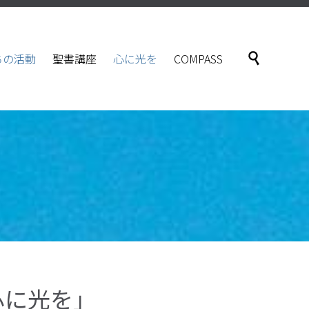
Skip

ちの活動
聖書講座
心に光を
COMPASS
to
content
心に光を」