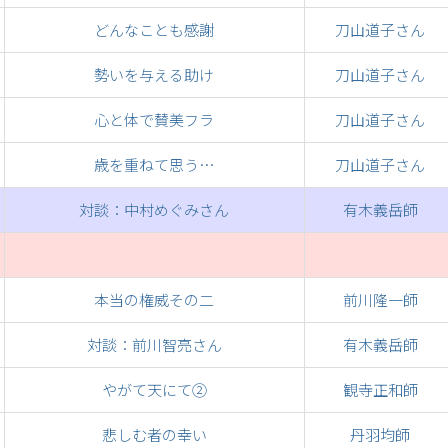
どんなことも感謝
刀山道子さん
勢いを与える助け
刀山道子さん
心と体で賛美フラ
刀山道子さん
歳を重ねて思う…
刀山道子さん
対談：中村めぐみさん
有木義岳師
本当の権威その二
前川隆一師
対談：前川智亮さん
有木義岳師
やがて天にて②
観寺正和師
悲しむ者の幸い
丹羽均師