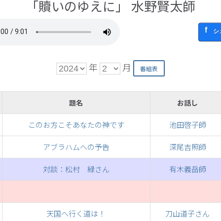
「贖いのゆえに」 水野賢太師
シ
年
月
題名
お話し
このお方こそあなたの神です
池田啓子師
アブラハムへの予告
深尾吉照師
対談：松村 緑さん
有木義岳師
天国へ行く道は！
刀山道子さん