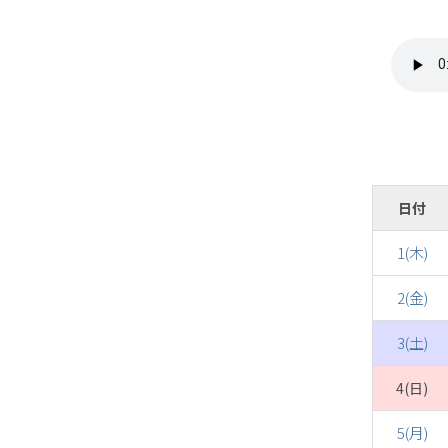
日付
1(木)
2(金)
3(土)
4(日)
5(月)