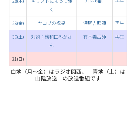
28(木)
キリストによって輝
丹羽均師
再生
く
29(金)
ヤコブの祝福
深尾吉照師
再生
30(土)
対談：檜和田みかさ
有木義岳師
再生
ん
31(日)
白地（月～金）はラジオ関西、 青地（土）は
山陰放送 の放送番組です