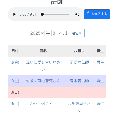
岳師
シェアする
年
月
日付
題名
お話し
再生
1(金)
互いに愛し合いなさ
清間寿仁師
再生
い
2(土)
対談：菊地智徳さん
有木義岳師
再生
3(日)
4(月)
われ、弱くとも
武部万里子さ
再生
ん