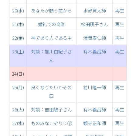
20(水)
あなたが願う前から
水野賢太師
再生
21(木)
婚礼での奇跡
松田朋子さん
再生
22(金)
神であり人である主
清間寿仁師
再生
23(土)
対談：加川由紀子さ
有木義岳師
再生
ん
24(日)
25(月)
良くなりたいかその
前川隆一師
再生
四
26(火)
対談：吉田敏子さん
有木義岳師
再生
27(水)
ものみなこぞりて③
観寺正和師
再生