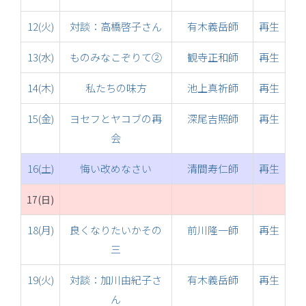
12(火)
対談：高橋啓子さん
有木義岳師
再生
13(水)
ものみなこぞりて②
観寺正和師
再生
14(木)
私たちの味方
池上真祈師
再生
15(金)
ヨセフとヤコブの再
深尾吉照師
再生
会
16(土)
悔い改めなさい
清間寿仁師
再生
17(日)
18(月)
良くなりたいかその
前川隆一師
再生
三
19(火)
対談：加川由紀子さ
有木義岳師
再生
ん