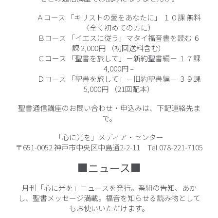
Ａコース 「キリストの愛をあなたに」 １０課 無料
〈全く初めての方に）
Ｂコース 「イエスに従う」マタイ福音書を読む ６
課 2,000円 （初回送料含む）
Ｃコース 「聖書を旅して」－新約聖書編－ １７課
4,000円 –
Ｄコース 「聖書を旅して」－旧約聖書編－ ３９課
5,000円 （21回配本）
聖書通信講座のお問い合わせ・申込みは、下記連絡先ま
で。
「心に光を」メディア・センター
〒651-0052 神戸市中央区中島通2-2-11 Tel 078-221-7105
■ニュース■
月刊「心に光を」ニュースを発行。番組の告知、あか
し、聖書メッセージ満載。福音を知らせる読み物として
もお使いいただけます。