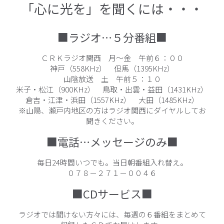
「心に光を」を聞くには・・・
■ラジオ…５分番組■
ＣＲＫラジオ関西 月～金 午前６：００
神戸（558KHz） 但馬（1395KHz）
山陰放送 土 午前５：１０
米子・松江（900KHz） 鳥取・出雲・益田（1431KHz）
倉吉・江津・浜田（1557KHz） 大田（1485KHz）
※山陽、瀬戸内地区の方はラジオ関西にダイヤルしてお
聞きください。
■電話…メッセージのみ■
毎日24時間いつでも。当日朝番組入れ替え。
０７８－２７１－００４６
■CDサービス■
ラジオでは聞けない方々には、毎週の６番組をまとめて