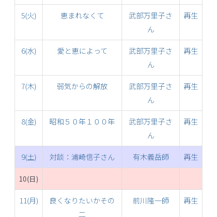
5(火)
恵まれなくて
武部万里子さ
再生
ん
6(水)
愛と恵によって
武部万里子さ
再生
ん
7(木)
弱気からの解放
武部万里子さ
再生
ん
8(金)
昭和５０年１００年
武部万里子さ
再生
ん
9(土)
対談：浦崎信子さん
有木義岳師
再生
10(日)
11(月)
良くなりたいかその
前川隆一師
再生
二