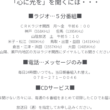
「心に光を」を聞くには・・・
■ラジオ…５分番組■
ＣＲＫラジオ関西 月～金 午前６：００
神戸（558KHz） 但馬（1395KHz）
山陰放送 土 午前５：１０
米子・松江（900KHz） 鳥取・出雲・益田（1431KHz）
倉吉・江津・浜田（1557KHz） 大田（1485KHz）
山陽、瀬戸内地区の方はラジオ関西にダイヤルしてお聞きくださ
■電話…メッセージのみ■
毎日24時間いつでも。当日朝番組入れ替え。
０７８－２７１－００４６
■CDサービス■
は聞けない方々には、毎週の６番組をまとめて収録したＣＤでお届
放送日（週）を指定してお申し込みください。