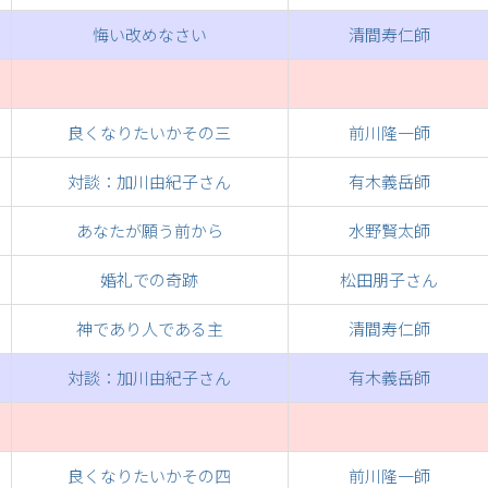
悔い改めなさい
清間寿仁師
良くなりたいかその三
前川隆一師
対談：加川由紀子さん
有木義岳師
あなたが願う前から
水野賢太師
婚礼での奇跡
松田朋子さん
神であり人である主
清間寿仁師
対談：加川由紀子さん
有木義岳師
良くなりたいかその四
前川隆一師