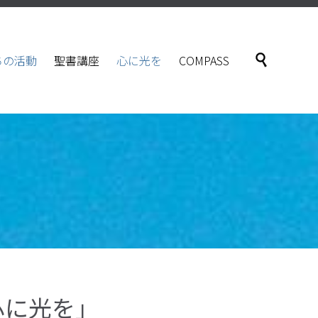
Skip

ちの活動
聖書講座
心に光を
COMPASS
to
content
心に光を」