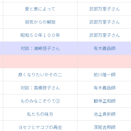
愛と恵によって
武部万里子さん
弱気からの解放
武部万里子さん
昭和５０年１００年
武部万里子さん
対談：浦崎信子さん
有木義岳師
良くなりたいかその二
前川隆一師
対談：高橋啓子さん
有木義岳師
ものみなこぞりて②
観寺正和師
私たちの味方
池上真祈師
ヨセフとヤコブの再会
深尾吉照師