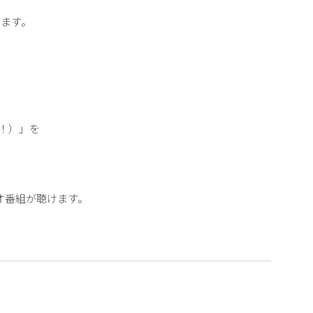
ます。
す！）」を
オ番組が聴けます。