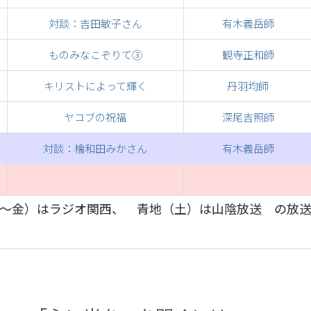
対談：吉田敏子さん
有木義岳師
ものみなこぞりて③
観寺正和師
キリストによって輝く
丹羽均師
ヤコブの祝福
深尾吉照師
対談：檜和田みかさん
有木義岳師
～金）はラジオ関西、 青地（土）は山陰放送 の放