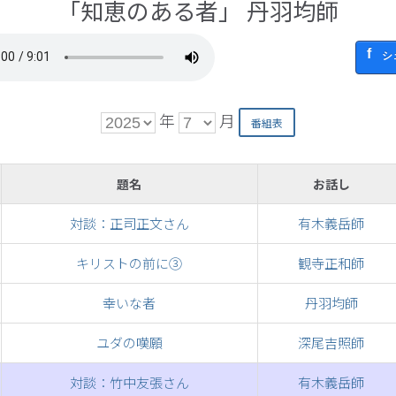
「知恵のある者」 丹羽均師
シ
年
月
題名
お話し
対談：正司正文さん
有木義岳師
キリストの前に③
観寺正和師
幸いな者
丹羽均師
ユダの嘆願
深尾吉照師
対談：竹中友張さん
有木義岳師