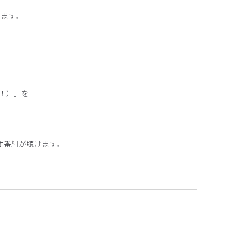
ます。
す！）」を
オ番組が聴けます。