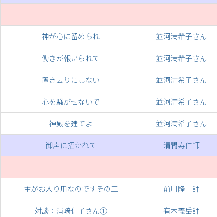
神が心に留められ
並河満希子さん
働きが報いられて
並河満希子さん
置き去りにしない
並河満希子さん
心を騒がせないで
並河満希子さん
神殿を建てよ
並河満希子さん
御声に招かれて
清間寿仁師
主がお入り用なのですその三
前川隆一師
対談：浦崎信子さん①
有木義岳師