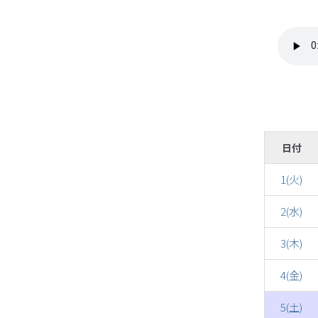
日付
1(火)
2(水)
3(木)
4(金)
5(土)