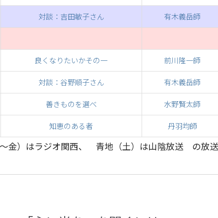
対談：吉田敏子さん
有木義岳師
良くなりたいかその一
前川隆一師
対談：谷野順子さん
有木義岳師
善きものを選べ
水野賢太師
知恵のある者
丹羽均師
～金）はラジオ関西、 青地（土）は山陰放送 の放