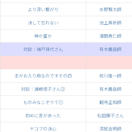
より深い繋がり
水野賢太師
決して忘れない
池上真祈師
神か富か
清間寿仁師
対談：端戸珠代さん
有木義岳師
主がお入り用なのですその四
前川隆一師
対談：浦崎信子さん②
有木義岳師
ものみなこぞりて①
観寺正和師
初めに言があった
松田朋子さん
ヤコブの決心
深尾吉照師