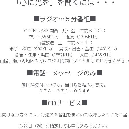
「心に光を」を聞くには・・・
■ラジオ…５分番組■
ＣＲＫラジオ関西 月～金 午前６：００
神戸（558KHz） 但馬（1395KHz）
山陰放送 土 午前５：１０
米子・松江（900KHz） 鳥取・出雲・益田（1431KHz）
倉吉・江津・浜田（1557KHz） 大田（1485KHz）
山陽、瀬戸内地区の方はラジオ関西にダイヤルしてお聞きくださ
■電話…メッセージのみ■
毎日24時間いつでも。当日朝番組入れ替え。
０７８－２７１－００４６
■CDサービス■
は聞けない方々には、毎週の６番組をまとめて収録したＣＤでお届
放送日（週）を指定してお申し込みください。