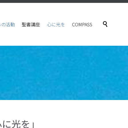
Skip

ちの活動
聖書講座
心に光を
COMPASS
to
content
心に光を」