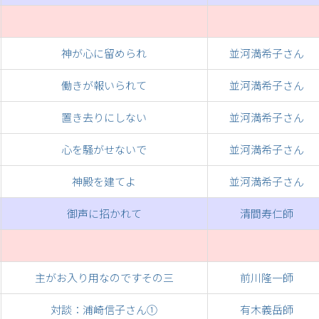
神が心に留められ
並河満希子さん
働きが報いられて
並河満希子さん
置き去りにしない
並河満希子さん
心を騒がせないで
並河満希子さん
神殿を建てよ
並河満希子さん
御声に招かれて
清間寿仁師
主がお入り用なのですその三
前川隆一師
対談：浦崎信子さん①
有木義岳師