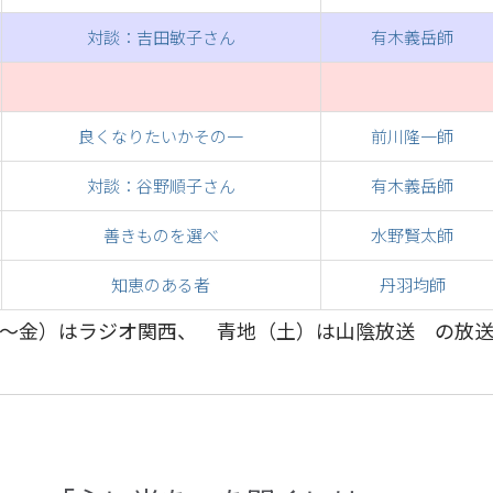
対談：吉田敏子さん
有木義岳師
良くなりたいかその一
前川隆一師
対談：谷野順子さん
有木義岳師
善きものを選べ
水野賢太師
知恵のある者
丹羽均師
～金）はラジオ関西、 青地（土）は山陰放送 の放