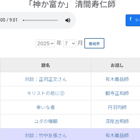
「神か富か」 清間寿仁師
シ
年
月
題名
お話し
対談：正司正文さん
有木義岳師
キリストの前に③
観寺正和師
幸いな者
丹羽均師
ユダの嘆願
深尾吉照師
対談：竹中友張さん
有木義岳師