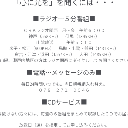
「心に光を」を聞くには・・・
■ラジオ…５分番組■
ＣＲＫラジオ関西 月～金 午前６：００
神戸（558KHz） 但馬（1395KHz）
山陰放送 土 午前５：１０
米子・松江（900KHz） 鳥取・出雲・益田（1431KHz）
倉吉・江津・浜田（1557KHz） 大田（1485KHz）
山陽、瀬戸内地区の方はラジオ関西にダイヤルしてお聞きくださ
■電話…メッセージのみ■
毎日24時間いつでも。当日朝番組入れ替え。
０７８－２７１－００４６
■CDサービス■
は聞けない方々には、毎週の６番組をまとめて収録したＣＤでお届
放送日（週）を指定してお申し込みください。