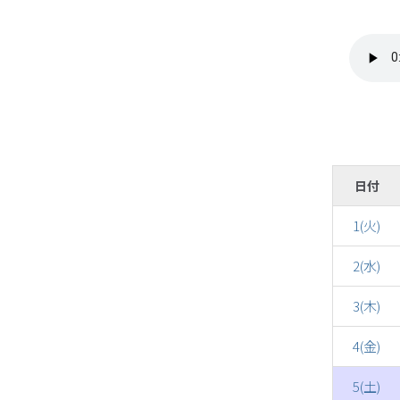
日付
1(火)
2(水)
3(木)
4(金)
5(土)