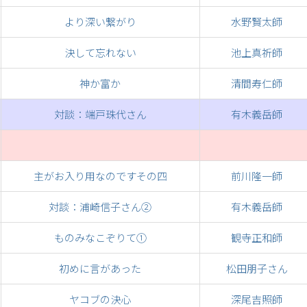
より深い繋がり
水野賢太師
決して忘れない
池上真祈師
神か富か
清間寿仁師
対談：端戸珠代さん
有木義岳師
主がお入り用なのですその四
前川隆一師
対談：浦崎信子さん②
有木義岳師
ものみなこぞりて①
観寺正和師
初めに言があった
松田朋子さん
ヤコブの決心
深尾吉照師