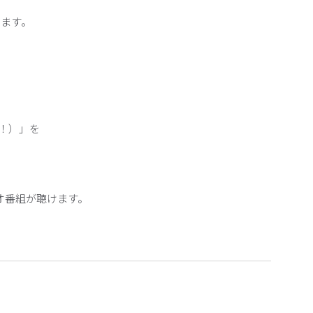
ます。
す！）」を
オ番組が聴けます。