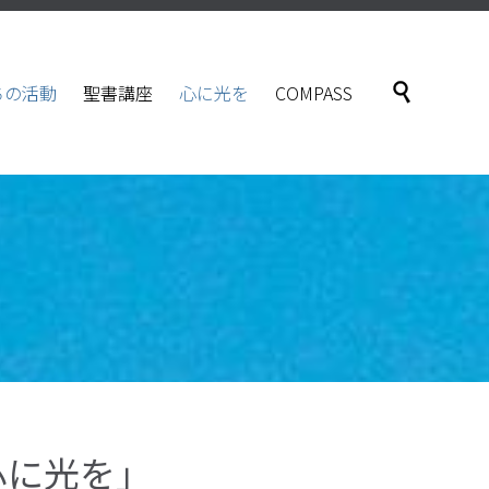
Skip

ちの活動
聖書講座
心に光を
COMPASS
to
content
心に光を」