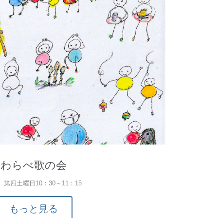
わらべ歌の会
 第四土曜日
10
：
30
～
11
：
15
もっと見る