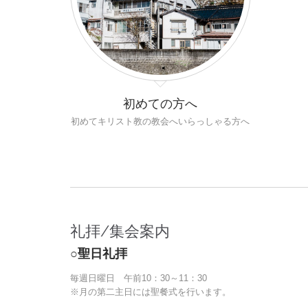
初めての方へ
初めてキリスト教の教会へいらっしゃる方へ
礼拝/集会案内
○聖日礼拝
毎週日曜日 午前10：30～11：30
※月の第二主日には聖餐式を行います。