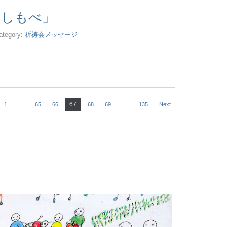
いしもべ」
ategory:
祈祷会メッセージ
67
1
…
65
66
68
69
…
135
Next