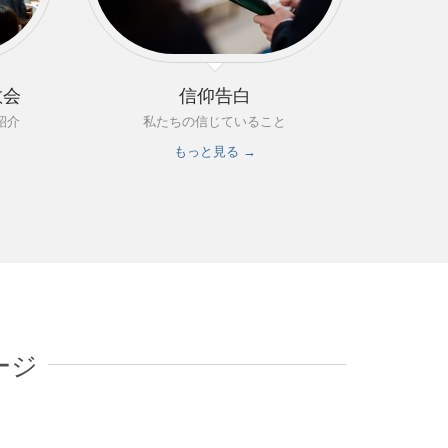
教会
信仰告白
紹介
私たちの信じていること
もっと見る →
ージ