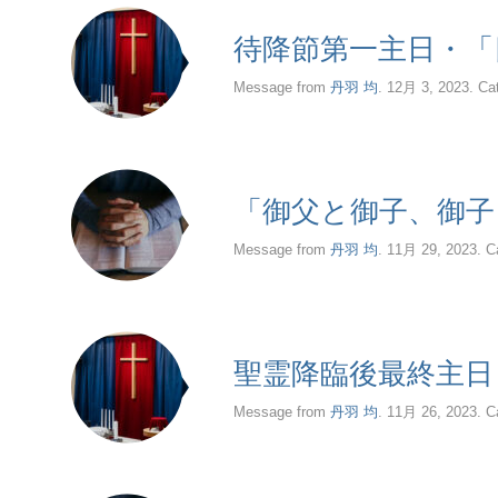
待降節第一主日・「
Message from
丹羽 均
. 12月 3, 2023. Ca
「御父と御子、御子
Message from
丹羽 均
. 11月 29, 2023. C
聖霊降臨後最終主日
Message from
丹羽 均
. 11月 26, 2023. C