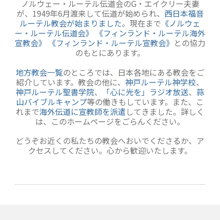
ノルウェー・ルーテル伝道会のG・エイクリー夫妻
が、1949年6月渡来して伝道が始められ、
西日本福音
ルーテル教会が始まりました
。現在まで
《ノルウェ
ー・ルーテル伝道会》
《フィンランド・ルーテル海外
宣教会》
《フィンランド・ルーテル宣教会》
との協力
のもとにあります。
地方教会一覧
のところでは、日本各地にある教会をご
紹介しています。教会の他に、
神戸ルーテル神学校
、
神戸ルーテル聖書学院
、
「心に光を」ラジオ放送
、
蒜
山バイブルキャンプ
等の働きもしています。また、こ
れまで
海外伝道に宣教師を派遣
してきました。詳しく
は、このホームページをごらんください。
どうぞお近くの私たちの教会へおいでくださるか、ア
クセスしてください。心から歓迎いたします。