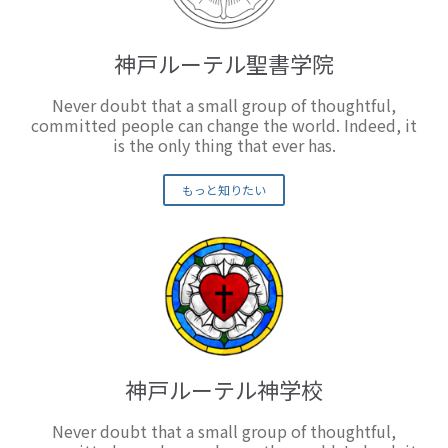
神戸ルーテル聖書学院
Never doubt that a small group of thoughtful,
committed people can change the world. Indeed, it
is the only thing that ever has.
もっと知りたい
神戸ルーテル神学校
Never doubt that a small group of thoughtful,